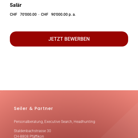
Salär
CHF⠀70'000.00
-
CHF⠀90'000.00 p. a.
JETZT BEWERBEN
Seiler & Partner
Personalberatung, Executive Search, Headhunting
Staldenbachstrasse 30
CH-8808 Pfäffikon