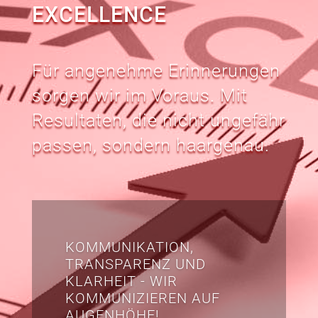
EXCELLENCE
Für angenehme Erinnerungen
sorgen wir im Voraus. Mit
Resultaten, die nicht ungefähr
passen, sondern haargenau.
KOMMUNIKATION,
TRANSPARENZ UND
KLARHEIT - WIR
KOMMUNIZIEREN AUF
AUGENHÖHE!