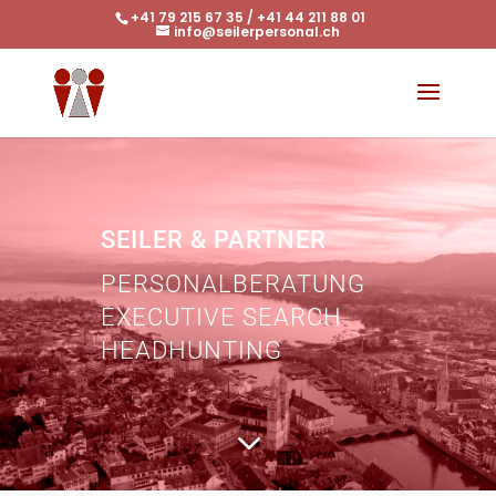
+41 79 215 67 35 / +41 44 211 88 01
info@seilerpersonal.ch
SEILER & PARTNER
PERSONALBERATUNG
EXECUTIVE SEARCH
HEADHUNTING
3