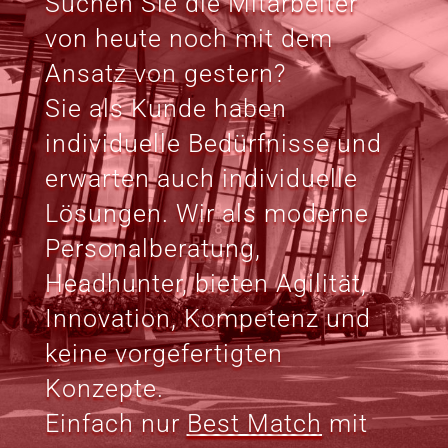
Suchen Sie die Mitarbeiter
von heute noch mit dem
Ansatz von gestern?
Sie als Kunde haben
individuelle Bedürfnisse und
erwarten auch individuelle
Lösungen. Wir als moderne
Personalberatung,
Headhunter, bieten Agilität,
Innovation, Kompetenz und
keine vorgefertigten
Konzepte.
Einfach nur
Best Match
mit